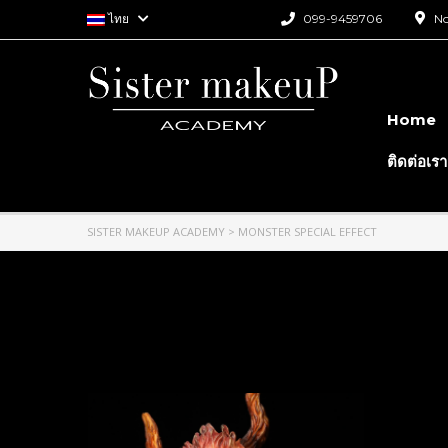
ไทย
099-9459706
No
Home
ติดต่อเรา
SISTER MAKEUP ACADEMY
>
MONSTER SPECIAL EFFECT
Monster Special Effec