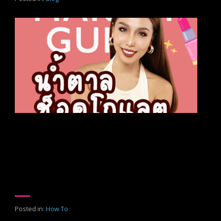
Stunningly beautiful with a chocolate
brown tone.
Any girl who is bored with the same old makeup tones,
noisy nude, noisy pink, noisy peach orange. Let’s try a dark
chocolate brown tone!! Let’s have a look. Go go go!!!
Posted in:
How To