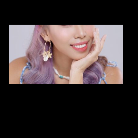
eng
How to be beautiful and juicy for
Summer
Summer like this Sitting at home with an oily face, it’s not
true. Is it true? Ladies, when you’re born a woman, you
must be beautiful in every season. We went to put on
beautiful makeup.