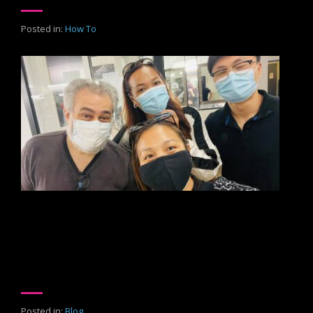
Posted in:
How To
EP.1 จุดเริ่มต้นของโอกาสดีๆ มาในวันที่ไม่ทันตั้ง
ตัว !!!
เบื่อแล้ว Makeup โทนเดิมๆ เอะอะนู๊ด เอะอะอมส้มพีช มาลอง
โทนน้ำตาลช๊อคโกแลตแบบ dark dark !! กันดีกว่าา
Posted in:
Blog