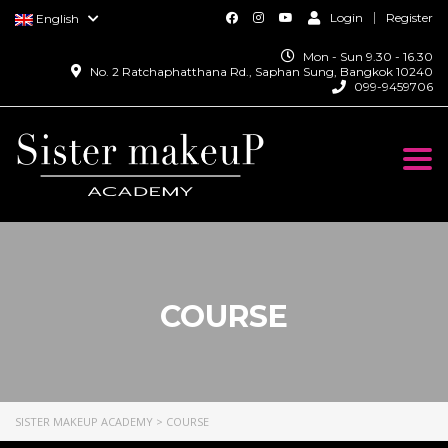
Login
Register
English
Mon - Sun 9.30 - 16.30
No. 2 Ratchaphatthana Rd., Saphan Sung, Bangkok 10240
099-9459706
Togg
navi
COURSE
SISTER MAKEUP ACADEMY
>
COURSE